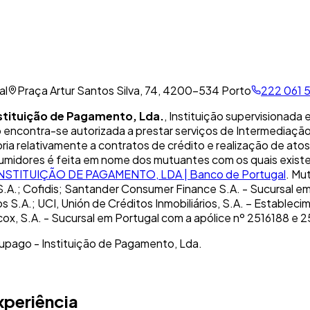
al
Praça Artur Santos Silva, 74, 4200-534 Porto
222 061 
stituição de Pagamento, Lda.
, Instituição supervisionada
encontra-se autorizada a prestar serviços de Intermediação
ria relativamente a contratos de crédito e realização de ato
sumidores é feita em nome dos mutuantes com os quais exist
NSTITUIÇÃO DE PAGAMENTO, LDA | Banco de Portugal
. Mu
S.A.; Cofidis; Santander Consumer Finance S.A. - Sucursal 
 S.A.; UCI, Unión de Créditos Inmobiliários, S.A. – Estableci
cox, S.A. - Sucursal em Portugal com a apólice nº 2516188 e 
Eupago - Instituição de Pagamento, Lda.
xperiência