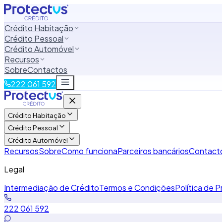
Crédito Habitação
Crédito Pessoal
Crédito Automóvel
Recursos
Sobre
Contactos
222 061 592
Crédito Habitação
Crédito Pessoal
Crédito Automóvel
Recursos
Sobre
Como funciona
Parceiros bancários
Contact
Legal
Intermediação de Crédito
Termos e Condições
Política de P
222 061 592