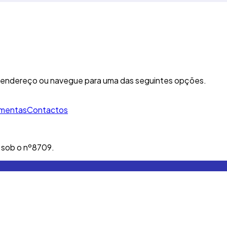
e o endereço ou navegue para uma das seguintes opções.
amentas
Contactos
l sob o nº8709.