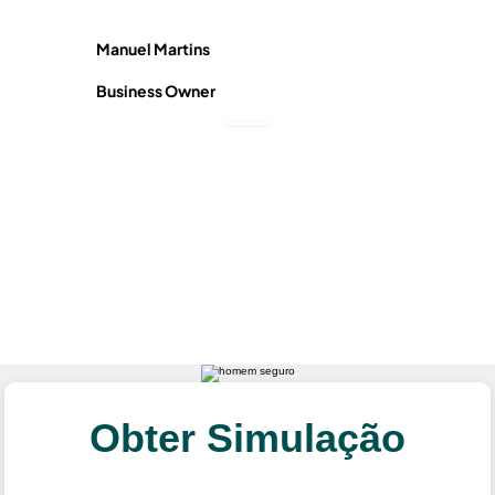
Manuel Martins
Luís Ri
Business Owner
Busine
Obter Simulação