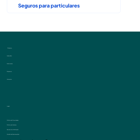
Seguros para particulares
Empresa
Sobre Nós
Particulares
Empresas
Contactos
Legal
Politica de Privacidade
Politica de Cookies
Deveres de informação
Gestão de Reclamações