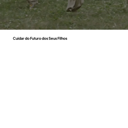
Cuidar do Futuro dos Seus Filhos
Garantir o bem-estar dos mais pequenos é uma prioridade. Com o seguro de Proteção Infantil, oferece uma cobertura abrangente para situações inesperadas, proporcionando segurança e apoio financeiro em momentos
difíceis. Desde a proteção em caso de invalidez permanente até ao reembolso de despesas médicas e hospitalares, este seguro assegura que os seus filhos estão protegidos em todas as fases da sua infância. Prepare o
futuro deles hoje, com a tranquilidade de saber que estão sempre protegidos.
Explore as nossas coberturas, e descubra como podemos protegê-lo de forma completa e fiável!