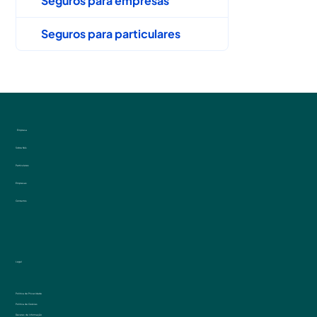
Seguros para empresas
Seguros para particulares
Empresa
Sobre Nós
Particulares
Empresas
Contactos
Legal
Politica de Privacidade
Politica de Cookies
Deveres de informação